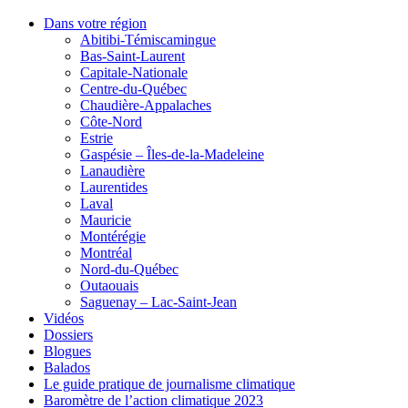
Dans votre région
Abitibi-Témiscamingue
Bas-Saint-Laurent
Capitale-Nationale
Centre-du-Québec
Chaudière-Appalaches
Côte-Nord
Estrie
Gaspésie – Îles-de-la-Madeleine
Lanaudière
Laurentides
Laval
Mauricie
Montérégie
Montréal
Nord-du-Québec
Outaouais
Saguenay – Lac-Saint-Jean
Vidéos
Dossiers
Blogues
Balados
Le guide pratique de journalisme climatique
Baromètre de l’action climatique 2023