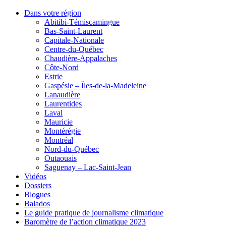
Dans votre région
Abitibi-Témiscamingue
Bas-Saint-Laurent
Capitale-Nationale
Centre-du-Québec
Chaudière-Appalaches
Côte-Nord
Estrie
Gaspésie – Îles-de-la-Madeleine
Lanaudière
Laurentides
Laval
Mauricie
Montérégie
Montréal
Nord-du-Québec
Outaouais
Saguenay – Lac-Saint-Jean
Vidéos
Dossiers
Blogues
Balados
Le guide pratique de journalisme climatique
Baromètre de l’action climatique 2023