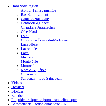
Dans votre région
Abitibi-Témiscamingue
Bas-Saint-Laurent
Capitale-Nationale
Centre-du-Québec
Chaudière-Appalaches
Côte-Nord
Estrie
Gaspésie – Îles-de-la-Madeleine
Lanaudière
Laurentides
Laval
Mauricie
Montérégie
Montréal
Nord-du-Québec
Outaouais
Saguenay – Lac-Saint-Jean
Vidéos
Dossiers
Blogues
Balados
Le guide pratique de journalisme climatique
Baromètre de l’action climatique 2023