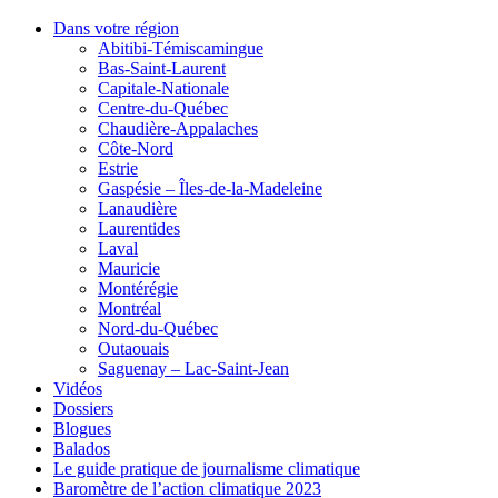
Dans votre région
Abitibi-Témiscamingue
Bas-Saint-Laurent
Capitale-Nationale
Centre-du-Québec
Chaudière-Appalaches
Côte-Nord
Estrie
Gaspésie – Îles-de-la-Madeleine
Lanaudière
Laurentides
Laval
Mauricie
Montérégie
Montréal
Nord-du-Québec
Outaouais
Saguenay – Lac-Saint-Jean
Vidéos
Dossiers
Blogues
Balados
Le guide pratique de journalisme climatique
Baromètre de l’action climatique 2023