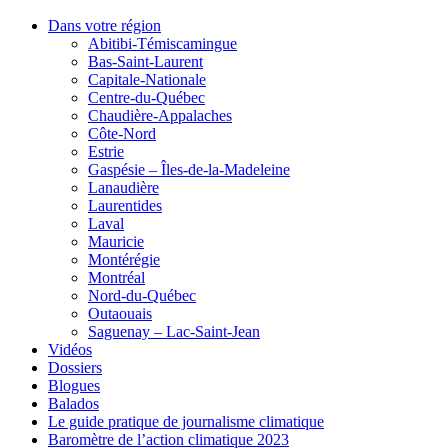
Dans votre région
Abitibi-Témiscamingue
Bas-Saint-Laurent
Capitale-Nationale
Centre-du-Québec
Chaudière-Appalaches
Côte-Nord
Estrie
Gaspésie – Îles-de-la-Madeleine
Lanaudière
Laurentides
Laval
Mauricie
Montérégie
Montréal
Nord-du-Québec
Outaouais
Saguenay – Lac-Saint-Jean
Vidéos
Dossiers
Blogues
Balados
Le guide pratique de journalisme climatique
Baromètre de l’action climatique 2023