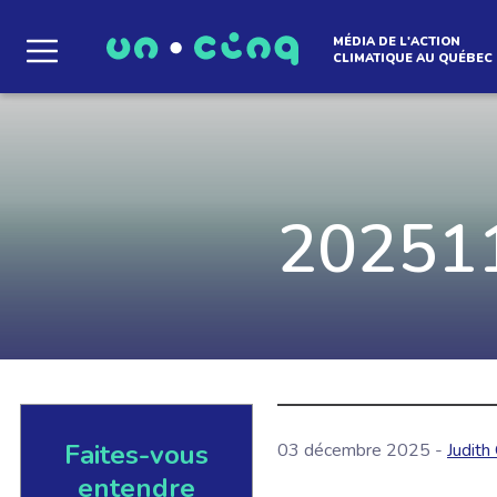
MÉDIA DE L'ACTION
CLIMATIQUE AU QUÉBEC
Le média qui d
l'atmosphère
20251
Que des solutions concrètes et inspirantes. I
notre infolettre pour découvrir des initiative
qui créent le mouvement.
Faites-vous
03 décembre 2025 -
Judith
EN SAVOIR +
entendre