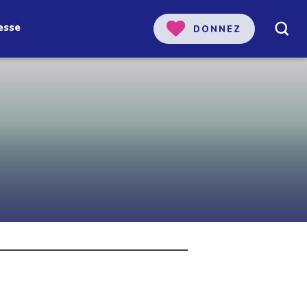
esse
DONNEZ
 notre