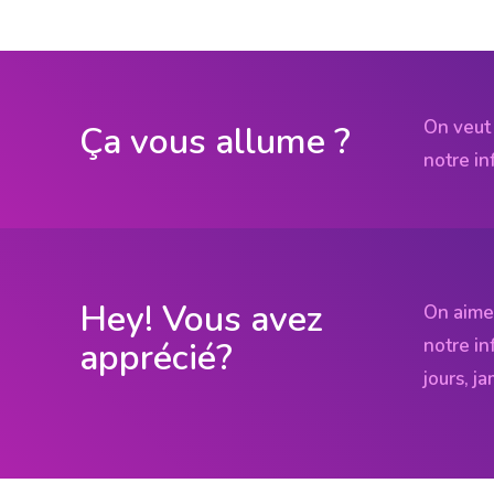
On veut 
Ça vous allume ?
notre in
Hey! Vous avez
On aime
notre in
apprécié?
jours, j