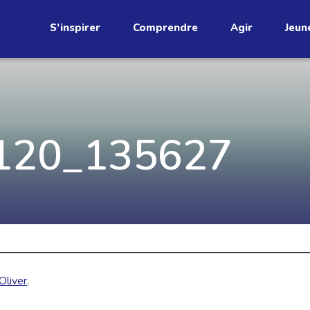
S’inspirer
Comprendre
Agir
Jeun
étend
120_135627
Découvrez
infolettre!
ci au Québec. Abonnez-vous à
s prometteuses et des gestes
JE M'ABONNE
 Oliver
,