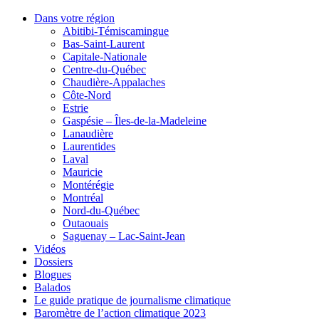
Dans votre région
Abitibi-Témiscamingue
Bas-Saint-Laurent
Capitale-Nationale
Centre-du-Québec
Chaudière-Appalaches
Côte-Nord
Estrie
Gaspésie – Îles-de-la-Madeleine
Lanaudière
Laurentides
Laval
Mauricie
Montérégie
Montréal
Nord-du-Québec
Outaouais
Saguenay – Lac-Saint-Jean
Vidéos
Dossiers
Blogues
Balados
Le guide pratique de journalisme climatique
Baromètre de l’action climatique 2023