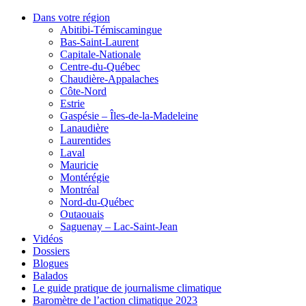
Dans votre région
Abitibi-Témiscamingue
Bas-Saint-Laurent
Capitale-Nationale
Centre-du-Québec
Chaudière-Appalaches
Côte-Nord
Estrie
Gaspésie – Îles-de-la-Madeleine
Lanaudière
Laurentides
Laval
Mauricie
Montérégie
Montréal
Nord-du-Québec
Outaouais
Saguenay – Lac-Saint-Jean
Vidéos
Dossiers
Blogues
Balados
Le guide pratique de journalisme climatique
Baromètre de l’action climatique 2023