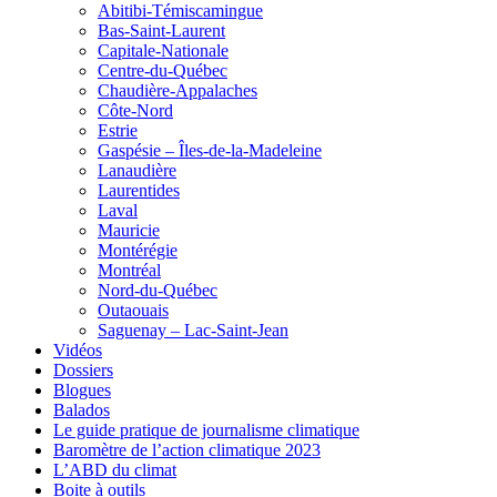
Abitibi-Témiscamingue
Bas-Saint-Laurent
Capitale-Nationale
Centre-du-Québec
Chaudière-Appalaches
Côte-Nord
Estrie
Gaspésie – Îles-de-la-Madeleine
Lanaudière
Laurentides
Laval
Mauricie
Montérégie
Montréal
Nord-du-Québec
Outaouais
Saguenay – Lac-Saint-Jean
Vidéos
Dossiers
Blogues
Balados
Le guide pratique de journalisme climatique
Baromètre de l’action climatique 2023
L’ABD du climat
Boite à outils