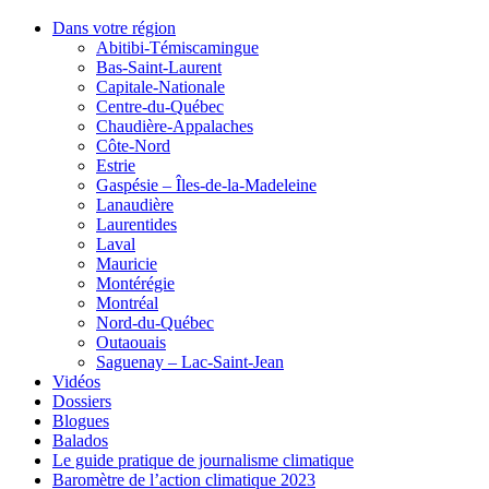
Dans votre région
Abitibi-Témiscamingue
Bas-Saint-Laurent
Capitale-Nationale
Centre-du-Québec
Chaudière-Appalaches
Côte-Nord
Estrie
Gaspésie – Îles-de-la-Madeleine
Lanaudière
Laurentides
Laval
Mauricie
Montérégie
Montréal
Nord-du-Québec
Outaouais
Saguenay – Lac-Saint-Jean
Vidéos
Dossiers
Blogues
Balados
Le guide pratique de journalisme climatique
Baromètre de l’action climatique 2023