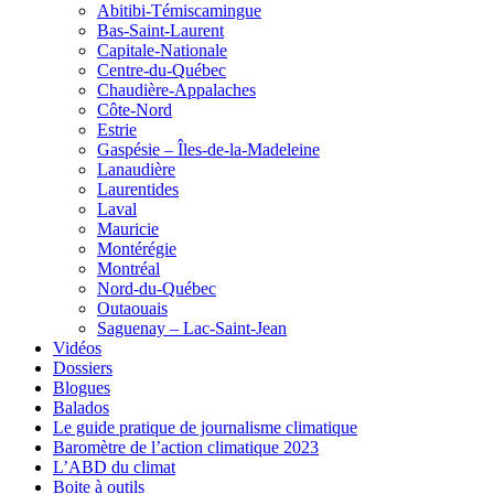
Abitibi-Témiscamingue
Bas-Saint-Laurent
Capitale-Nationale
Centre-du-Québec
Chaudière-Appalaches
Côte-Nord
Estrie
Gaspésie – Îles-de-la-Madeleine
Lanaudière
Laurentides
Laval
Mauricie
Montérégie
Montréal
Nord-du-Québec
Outaouais
Saguenay – Lac-Saint-Jean
Vidéos
Dossiers
Blogues
Balados
Le guide pratique de journalisme climatique
Baromètre de l’action climatique 2023
L’ABD du climat
Boite à outils