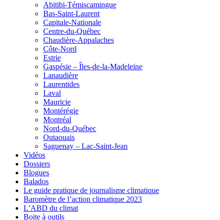
Abitibi-Témiscamingue
Bas-Saint-Laurent
Capitale-Nationale
Centre-du-Québec
Chaudière-Appalaches
Côte-Nord
Estrie
Gaspésie – Îles-de-la-Madeleine
Lanaudière
Laurentides
Laval
Mauricie
Montérégie
Montréal
Nord-du-Québec
Outaouais
Saguenay – Lac-Saint-Jean
Vidéos
Dossiers
Blogues
Balados
Le guide pratique de journalisme climatique
Baromètre de l’action climatique 2023
L’ABD du climat
Boite à outils