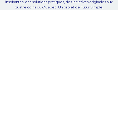
inspirantes, des solutions pratiques, des initiatives originales aux
quatre coins du Québec. Un projet de Futur Simple,
coopérative de solidarité à but non lucratif.
À propos
Notre équipe
Nos partenaires
Plan du site
Proposer projet
Politique de confidentialité
© Unpointcinq 2026