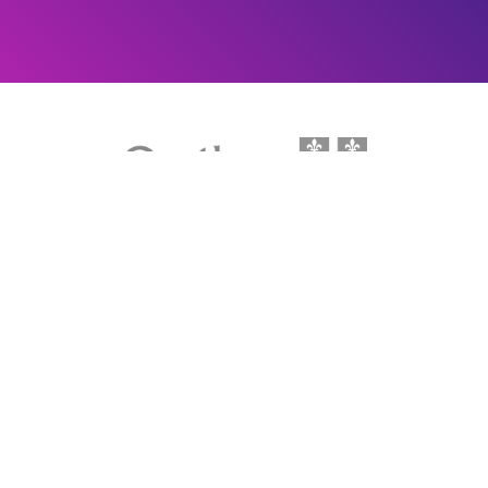
LE média de l'action climatique au Québec. Des histoires
inspirantes, des solutions pratiques, des initiatives originales aux