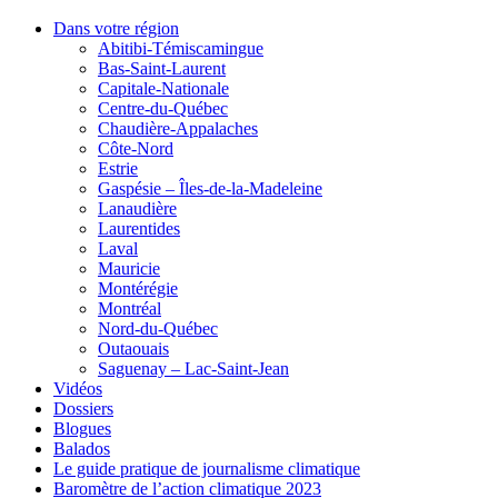
Dans votre région
Abitibi-Témiscamingue
Bas-Saint-Laurent
Capitale-Nationale
Centre-du-Québec
Chaudière-Appalaches
Côte-Nord
Estrie
Gaspésie – Îles-de-la-Madeleine
Lanaudière
Laurentides
Laval
Mauricie
Montérégie
Montréal
Nord-du-Québec
Outaouais
Saguenay – Lac-Saint-Jean
Vidéos
Dossiers
Blogues
Balados
Le guide pratique de journalisme climatique
Baromètre de l’action climatique 2023