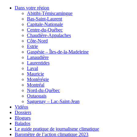
Dans votre région
Abitibi-Témiscamingue
Bas-Saint-Laurent
Capitale-Nationale
Centre-du-Québec
Chaudière-Appalaches
Côte-Nord
Estrie
Gaspésie – Îles-de-la-Madeleine
Lanaudière
Laurentides
Laval
Mauricie
Montérégie
Montréal
Nord-du-Québec
Outaouais
Saguenay – Lac-Saint-Jean
Vidéos
Dossiers
Blogues
Balados
Le guide pratique de journalisme climatique
Baromètre de l’action climatique 2023