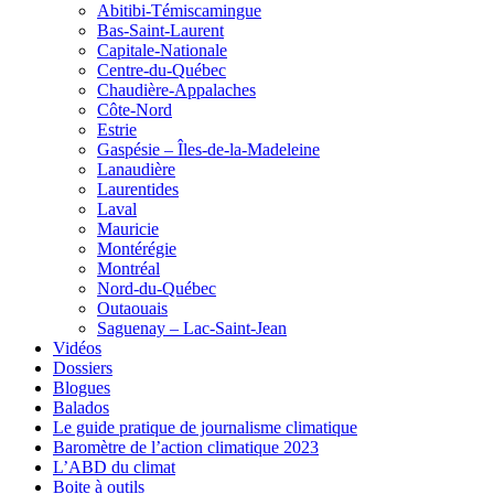
Abitibi-Témiscamingue
Bas-Saint-Laurent
Capitale-Nationale
Centre-du-Québec
Chaudière-Appalaches
Côte-Nord
Estrie
Gaspésie – Îles-de-la-Madeleine
Lanaudière
Laurentides
Laval
Mauricie
Montérégie
Montréal
Nord-du-Québec
Outaouais
Saguenay – Lac-Saint-Jean
Vidéos
Dossiers
Blogues
Balados
Le guide pratique de journalisme climatique
Baromètre de l’action climatique 2023
L’ABD du climat
Boite à outils