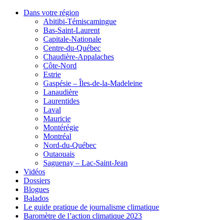
Dans votre région
Abitibi-Témiscamingue
Bas-Saint-Laurent
Capitale-Nationale
Centre-du-Québec
Chaudière-Appalaches
Côte-Nord
Estrie
Gaspésie – Îles-de-la-Madeleine
Lanaudière
Laurentides
Laval
Mauricie
Montérégie
Montréal
Nord-du-Québec
Outaouais
Saguenay – Lac-Saint-Jean
Vidéos
Dossiers
Blogues
Balados
Le guide pratique de journalisme climatique
Baromètre de l’action climatique 2023