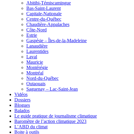
Abitibi-Témiscamingue
Bas-Saint-Laurent
Capitale-Nationale
Centre-du-Québec
Chaudière-Appalaches
Côte-Nord
Estrie
Gaspésie – Îles-de-la-Madeleine
Lanaudière
Laurentides
Laval
Mauricie
Montérégie
Montréal
Nord-du-Québec
Outaouais
Saguenay – Lac-Saint-Jean
Vidéos
Dossiers
Blogues
Balados
Le guide pratique de journalisme climatique
Baromètre de l’action climatique 2023
L’ABD du climat
Boite à outils