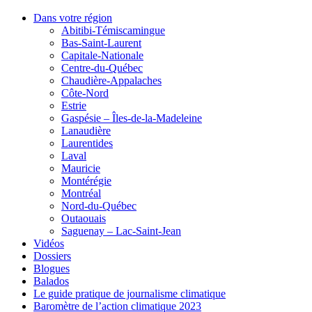
Dans votre région
Abitibi-Témiscamingue
Bas-Saint-Laurent
Capitale-Nationale
Centre-du-Québec
Chaudière-Appalaches
Côte-Nord
Estrie
Gaspésie – Îles-de-la-Madeleine
Lanaudière
Laurentides
Laval
Mauricie
Montérégie
Montréal
Nord-du-Québec
Outaouais
Saguenay – Lac-Saint-Jean
Vidéos
Dossiers
Blogues
Balados
Le guide pratique de journalisme climatique
Baromètre de l’action climatique 2023