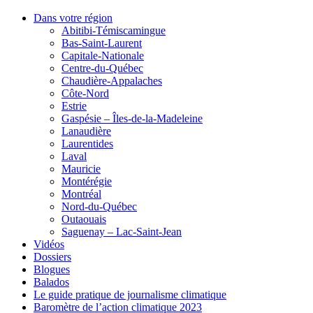
Dans votre région
Abitibi-Témiscamingue
Bas-Saint-Laurent
Capitale-Nationale
Centre-du-Québec
Chaudière-Appalaches
Côte-Nord
Estrie
Gaspésie – Îles-de-la-Madeleine
Lanaudière
Laurentides
Laval
Mauricie
Montérégie
Montréal
Nord-du-Québec
Outaouais
Saguenay – Lac-Saint-Jean
Vidéos
Dossiers
Blogues
Balados
Le guide pratique de journalisme climatique
Baromètre de l’action climatique 2023