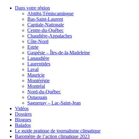
Dans votre région
Abitibi-Témiscamingue
Bas-Saint-Laurent
Capitale-Nationale
Centre-du-Québec
Chaudière-Appalaches
Côte-Nord
Estrie
Gaspésie – Îles-de-la-Madeleine
Lanaudière
Laurentides
Laval
Mauricie
Montérégie
Montréal
Nord-du-Québec
Outaouais
Saguenay – Lac-Saint-Jean
Vidéos
Dossiers
Blogues
Balados
Le guide pratique de journalisme climatique
Baromètre de l’action climatique 2023