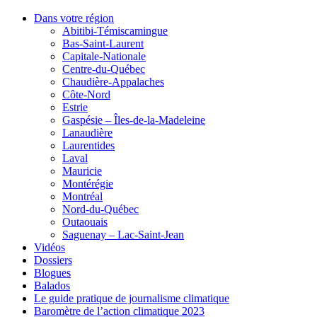
Dans votre région
Abitibi-Témiscamingue
Bas-Saint-Laurent
Capitale-Nationale
Centre-du-Québec
Chaudière-Appalaches
Côte-Nord
Estrie
Gaspésie – Îles-de-la-Madeleine
Lanaudière
Laurentides
Laval
Mauricie
Montérégie
Montréal
Nord-du-Québec
Outaouais
Saguenay – Lac-Saint-Jean
Vidéos
Dossiers
Blogues
Balados
Le guide pratique de journalisme climatique
Baromètre de l’action climatique 2023