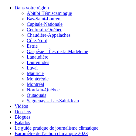
Dans votre région
Abitibi-Témiscamingue
Bas-Saint-Laurent
Capitale-Nationale
Centre-du-Québec
Chaudière-Appalaches
Côte-Nord
Estrie
Gaspésie – Îles-de-la-Madeleine
Lanaudière
Laurentides
Laval
Mauricie
Montérégie
Montréal
Nord-du-Québec
Outaouais
Saguenay – Lac-Saint-Jean
Vidéos
Dossiers
Blogues
Balados
Le guide pratique de journalisme climatique
Baromètre de l’action climatique 2023