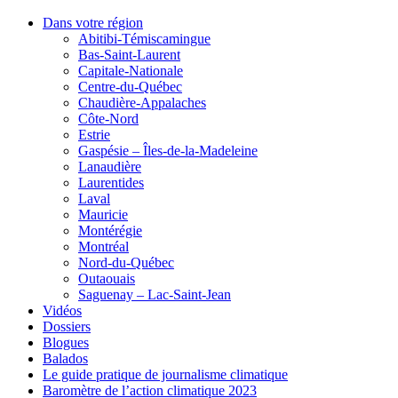
Dans votre région
Abitibi-Témiscamingue
Bas-Saint-Laurent
Capitale-Nationale
Centre-du-Québec
Chaudière-Appalaches
Côte-Nord
Estrie
Gaspésie – Îles-de-la-Madeleine
Lanaudière
Laurentides
Laval
Mauricie
Montérégie
Montréal
Nord-du-Québec
Outaouais
Saguenay – Lac-Saint-Jean
Vidéos
Dossiers
Blogues
Balados
Le guide pratique de journalisme climatique
Baromètre de l’action climatique 2023