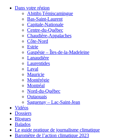
Dans votre région
Abitibi-Témiscamingue
Bas-Saint-Laurent
Capitale-Nationale
Centre-du-Québec
Chaudière-Appalaches
Côte-Nord
Estrie
Gaspésie – Îles-de-la-Madeleine
Lanaudière
Laurentides
Laval
Mauricie
Montérégie
Montréal
Nord-du-Québec
Outaouais
Saguenay – Lac-Saint-Jean
Vidéos
Dossiers
Blogues
Balados
Le guide pratique de journalisme climatique
Baromètre de l’action climatique 2023