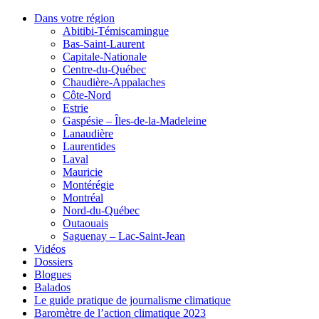
Dans votre région
Abitibi-Témiscamingue
Bas-Saint-Laurent
Capitale-Nationale
Centre-du-Québec
Chaudière-Appalaches
Côte-Nord
Estrie
Gaspésie – Îles-de-la-Madeleine
Lanaudière
Laurentides
Laval
Mauricie
Montérégie
Montréal
Nord-du-Québec
Outaouais
Saguenay – Lac-Saint-Jean
Vidéos
Dossiers
Blogues
Balados
Le guide pratique de journalisme climatique
Baromètre de l’action climatique 2023