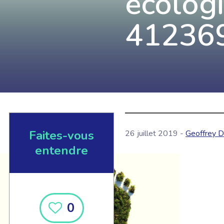
ecologi
41236
Faites-vous
26 juillet 2019 -
Geoffrey D
entendre
0