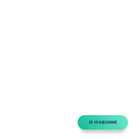
étend
Découvrez
infolettre!
ci au Québec. Abonnez-vous à
s prometteuses et des gestes
JE M'ABONNE