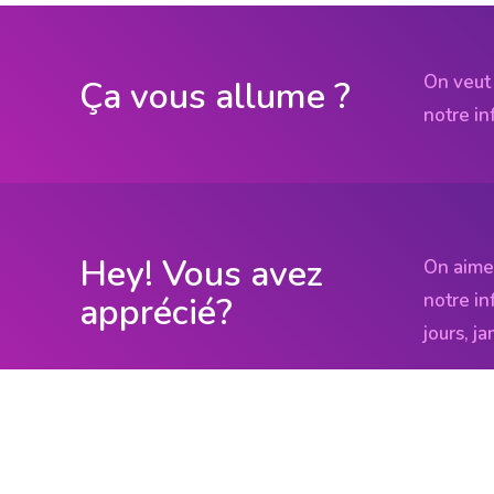
On veut 
Ça vous allume ?
notre in
Hey! Vous avez
On aime
notre in
apprécié?
jours, j