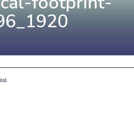
cal-footprint-
96_1920
irat
,