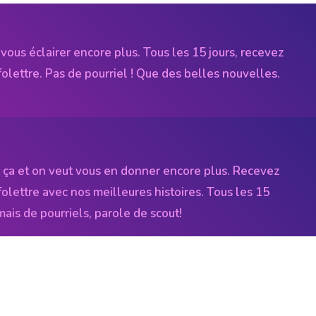
vous éclairer encore plus. Tous les 15 jours, recevez
folettre. Pas de pourriel ! Que des belles nouvelles.
 ça et on veut vous en donner encore plus. Recevez
folettre avec nos meilleures histoires. Tous les 15
amais de pourriels, parole de scout!