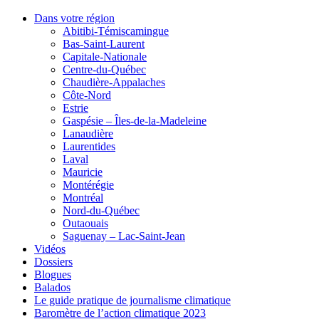
Dans votre région
Abitibi-Témiscamingue
Bas-Saint-Laurent
Capitale-Nationale
Centre-du-Québec
Chaudière-Appalaches
Côte-Nord
Estrie
Gaspésie – Îles-de-la-Madeleine
Lanaudière
Laurentides
Laval
Mauricie
Montérégie
Montréal
Nord-du-Québec
Outaouais
Saguenay – Lac-Saint-Jean
Vidéos
Dossiers
Blogues
Balados
Le guide pratique de journalisme climatique
Baromètre de l’action climatique 2023