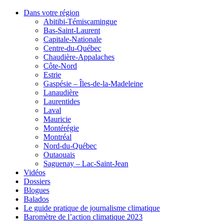
Dans votre région
Abitibi-Témiscamingue
Bas-Saint-Laurent
Capitale-Nationale
Centre-du-Québec
Chaudière-Appalaches
Côte-Nord
Estrie
Gaspésie – Îles-de-la-Madeleine
Lanaudière
Laurentides
Laval
Mauricie
Montérégie
Montréal
Nord-du-Québec
Outaouais
Saguenay – Lac-Saint-Jean
Vidéos
Dossiers
Blogues
Balados
Le guide pratique de journalisme climatique
Baromètre de l’action climatique 2023