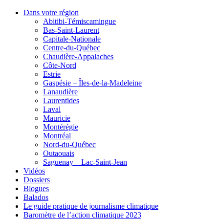
Dans votre région
Abitibi-Témiscamingue
Bas-Saint-Laurent
Capitale-Nationale
Centre-du-Québec
Chaudière-Appalaches
Côte-Nord
Estrie
Gaspésie – Îles-de-la-Madeleine
Lanaudière
Laurentides
Laval
Mauricie
Montérégie
Montréal
Nord-du-Québec
Outaouais
Saguenay – Lac-Saint-Jean
Vidéos
Dossiers
Blogues
Balados
Le guide pratique de journalisme climatique
Baromètre de l’action climatique 2023