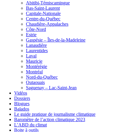
Abitibi-Témiscamingue
Bas-Saint-Laurent
Capitale-Nationale
Centre-du-Québec
Chaudière-Appalaches
Côte-Nord
Estrie
Gaspésie – Îles-de-la-Madeleine
Lanaudière
Laurentides
Laval
Mauricie
Montérégie
Montréal
Nord-du-Québec
Outaouais
Saguenay – Lac-Saint-Jean
Vidéos
Dossiers
Blogues
Balados
Le guide pratique de journalisme climatique
Baromètre de l’action climatique 2023
L’ABD du climat
Boite à outils