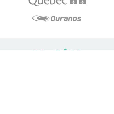
LE média de l'action climatique au Québec. Des histoires
inspirantes, des solutions pratiques, des initiatives originales aux
quatre coins du Québec. Un projet de Futur Simple,
coopérative de solidarité à but non lucratif.
À propos
Notre équipe
Nos partenaires