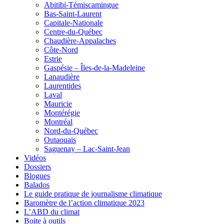
Abitibi-Témiscamingue
Bas-Saint-Laurent
Capitale-Nationale
Centre-du-Québec
Chaudière-Appalaches
Côte-Nord
Estrie
Gaspésie – Îles-de-la-Madeleine
Lanaudière
Laurentides
Laval
Mauricie
Montérégie
Montréal
Nord-du-Québec
Outaouais
Saguenay – Lac-Saint-Jean
Vidéos
Dossiers
Blogues
Balados
Le guide pratique de journalisme climatique
Baromètre de l’action climatique 2023
L’ABD du climat
Boite à outils