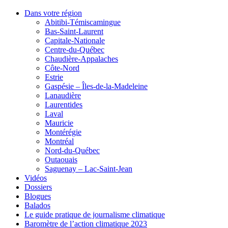
Dans votre région
Abitibi-Témiscamingue
Bas-Saint-Laurent
Capitale-Nationale
Centre-du-Québec
Chaudière-Appalaches
Côte-Nord
Estrie
Gaspésie – Îles-de-la-Madeleine
Lanaudière
Laurentides
Laval
Mauricie
Montérégie
Montréal
Nord-du-Québec
Outaouais
Saguenay – Lac-Saint-Jean
Vidéos
Dossiers
Blogues
Balados
Le guide pratique de journalisme climatique
Baromètre de l’action climatique 2023