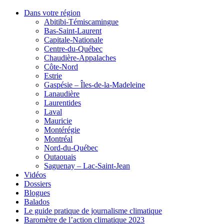
Dans votre région
Abitibi-Témiscamingue
Bas-Saint-Laurent
Capitale-Nationale
Centre-du-Québec
Chaudière-Appalaches
Côte-Nord
Estrie
Gaspésie – Îles-de-la-Madeleine
Lanaudière
Laurentides
Laval
Mauricie
Montérégie
Montréal
Nord-du-Québec
Outaouais
Saguenay – Lac-Saint-Jean
Vidéos
Dossiers
Blogues
Balados
Le guide pratique de journalisme climatique
Baromètre de l’action climatique 2023