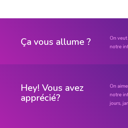
On veut 
Ça vous allume ?
notre in
Hey! Vous avez
On aime
notre in
apprécié?
jours, j