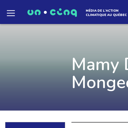
MÉDIA DE L'ACTION
CLIMATIQUE AU QUÉBEC
Le média qui d
l'atmosphère
Mamy 
Mongeo
Que des solutions concrètes et inspirantes. I
notre infolettre pour découvrir des initiative
qui créent le mouvement.
EN SAVOIR +