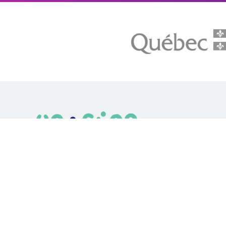
LE média de l'action climatique au Québec. Des histoires
inspirantes, des solutions pratiques, des initiatives original
aux quatre coins du Québec. Un projet de Futur Simple,
coopérative de solidarité à but non lucratif.
© Unpointcinq 2026