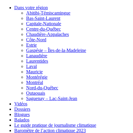
Dans votre région
Abitibi-Témiscamingue
Bas-Saint-Laurent
Capitale-Nationale
Centre-du-Québec
Chaudière-Appalaches
Côte-Nord
Estrie
Gaspésie – Îles-de-la-Madeleine
Lanaudière
Laurentides
Laval
Mauricie
Montérégie
Montréal
Nord-du-Québec
Outaouais
Saguenay – Lac-Saint-Jean
Vidéos
Dossiers
Blogues
Balados
Le guide pratique de journalisme climatique
Baromètre de l’action climatique 2023