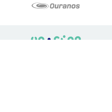
LE média de l'action climatique au Québec. Des histoires
inspirantes, des solutions pratiques, des initiatives originales aux
quatre coins du Québec. Un projet de Futur Simple,
coopérative de solidarité à but non lucratif.
À propos
Notre équipe
Nos partenaires