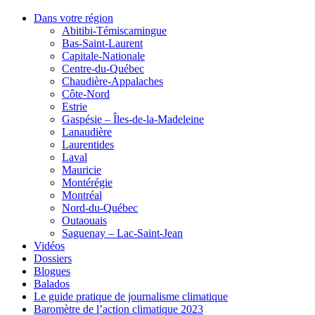
Dans votre région
Abitibi-Témiscamingue
Bas-Saint-Laurent
Capitale-Nationale
Centre-du-Québec
Chaudière-Appalaches
Côte-Nord
Estrie
Gaspésie – Îles-de-la-Madeleine
Lanaudière
Laurentides
Laval
Mauricie
Montérégie
Montréal
Nord-du-Québec
Outaouais
Saguenay – Lac-Saint-Jean
Vidéos
Dossiers
Blogues
Balados
Le guide pratique de journalisme climatique
Baromètre de l’action climatique 2023