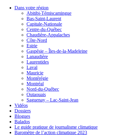
Dans votre région
Abitibi-Témiscamingue
Bas-Saint-Laurent
Capitale-Nationale
Centre-du-Québec
Chaudière-Appalaches
Côte-Nord
Estrie
Gaspésie – Îles-de-la-Madeleine
Lanaudière
Laurentides
Laval
Mauricie
Montérégie
Montréal
Nord-du-Québec
Outaouais
Saguenay – Lac-Saint-Jean
Vidéos
Dossiers
Blogues
Balados
Le guide pratique de journalisme climatique
Baromètre de l’action climatique 2023