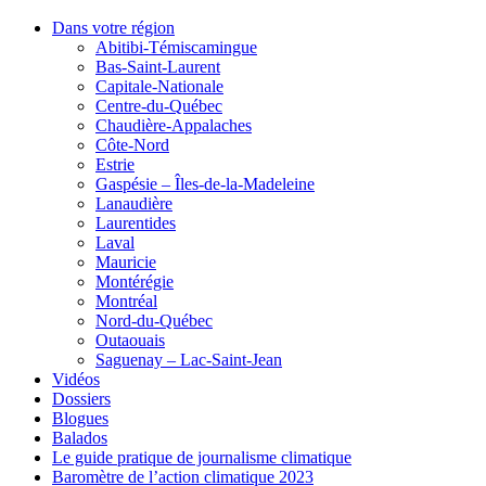
Dans votre région
Abitibi-Témiscamingue
Bas-Saint-Laurent
Capitale-Nationale
Centre-du-Québec
Chaudière-Appalaches
Côte-Nord
Estrie
Gaspésie – Îles-de-la-Madeleine
Lanaudière
Laurentides
Laval
Mauricie
Montérégie
Montréal
Nord-du-Québec
Outaouais
Saguenay – Lac-Saint-Jean
Vidéos
Dossiers
Blogues
Balados
Le guide pratique de journalisme climatique
Baromètre de l’action climatique 2023