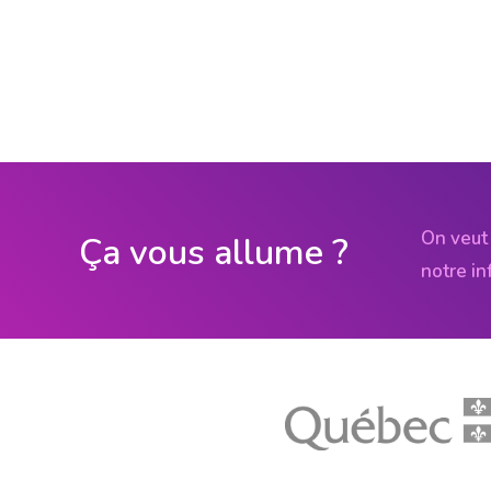
On veut 
Ça vous allume ?
notre in