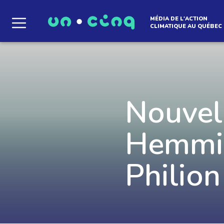
MÉDIA DE L'ACTION
CLIMATIQUE AU QUÉBEC
Le média qui d
l'atmosphère
Nouvell
Hemmin
Que des solutions concrètes et inspirantes. I
notre infolettre pour découvrir des initiative
qui créent le mouvement.
Philion
EN SAVOIR +