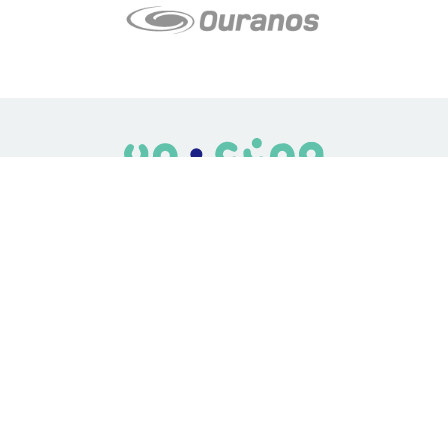
LE média de l'action climatique au Québec. Des histoires
inspirantes, des solutions pratiques, des initiatives originales aux
quatre coins du Québec. Un projet de Futur Simple,
coopérative de solidarité à but non lucratif.
À propos
Notre équipe
Nos partenaires