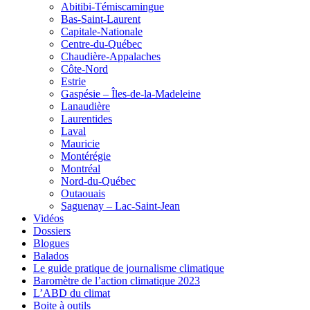
Abitibi-Témiscamingue
Bas-Saint-Laurent
Capitale-Nationale
Centre-du-Québec
Chaudière-Appalaches
Côte-Nord
Estrie
Gaspésie – Îles-de-la-Madeleine
Lanaudière
Laurentides
Laval
Mauricie
Montérégie
Montréal
Nord-du-Québec
Outaouais
Saguenay – Lac-Saint-Jean
Vidéos
Dossiers
Blogues
Balados
Le guide pratique de journalisme climatique
Baromètre de l’action climatique 2023
L’ABD du climat
Boite à outils