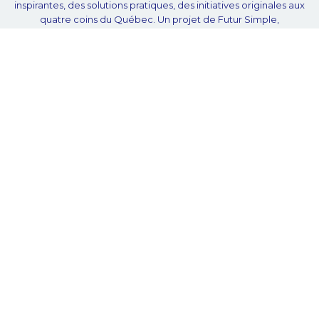
inspirantes, des solutions pratiques, des initiatives originales aux
quatre coins du Québec. Un projet de Futur Simple,
coopérative de solidarité à but non lucratif.
À propos
Notre équipe
Nos partenaires
Plan du site
Proposer projet
Politique de confidentialité
© Unpointcinq 2026