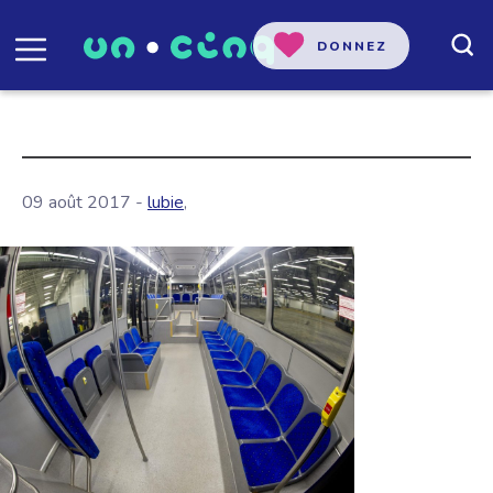
DONNEZ
09 août 2017 -
lubie
,