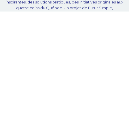
inspirantes, des solutions pratiques, des initiatives originales aux
quatre coins du Québec. Un projet de Futur Simple,
coopérative de solidarité à but non lucratif.
À propos
Notre équipe
Nos partenaires
Plan du site
Proposer projet
Politique de confidentialité
© Unpointcinq 2026