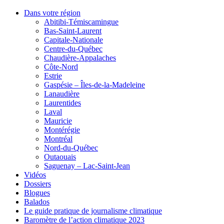
Dans votre région
Abitibi-Témiscamingue
Bas-Saint-Laurent
Capitale-Nationale
Centre-du-Québec
Chaudière-Appalaches
Côte-Nord
Estrie
Gaspésie – Îles-de-la-Madeleine
Lanaudière
Laurentides
Laval
Mauricie
Montérégie
Montréal
Nord-du-Québec
Outaouais
Saguenay – Lac-Saint-Jean
Vidéos
Dossiers
Blogues
Balados
Le guide pratique de journalisme climatique
Baromètre de l’action climatique 2023