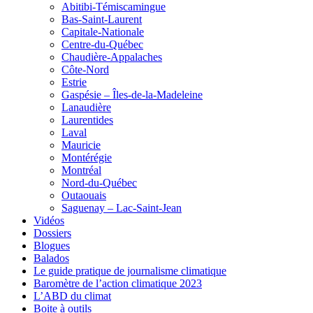
Abitibi-Témiscamingue
Bas-Saint-Laurent
Capitale-Nationale
Centre-du-Québec
Chaudière-Appalaches
Côte-Nord
Estrie
Gaspésie – Îles-de-la-Madeleine
Lanaudière
Laurentides
Laval
Mauricie
Montérégie
Montréal
Nord-du-Québec
Outaouais
Saguenay – Lac-Saint-Jean
Vidéos
Dossiers
Blogues
Balados
Le guide pratique de journalisme climatique
Baromètre de l’action climatique 2023
L’ABD du climat
Boite à outils