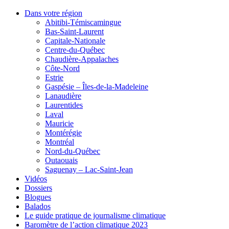
Dans votre région
Abitibi-Témiscamingue
Bas-Saint-Laurent
Capitale-Nationale
Centre-du-Québec
Chaudière-Appalaches
Côte-Nord
Estrie
Gaspésie – Îles-de-la-Madeleine
Lanaudière
Laurentides
Laval
Mauricie
Montérégie
Montréal
Nord-du-Québec
Outaouais
Saguenay – Lac-Saint-Jean
Vidéos
Dossiers
Blogues
Balados
Le guide pratique de journalisme climatique
Baromètre de l’action climatique 2023